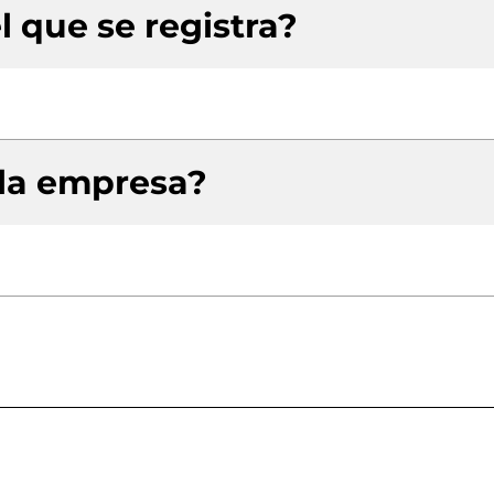
l que se registra?
 la empresa?