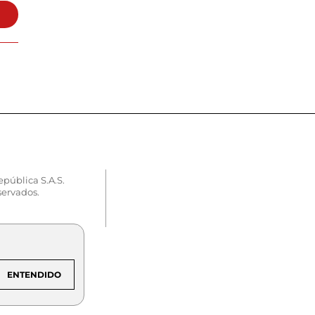
epública S.A.S.
servados.
ENTENDIDO