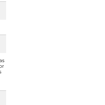
as
or
s