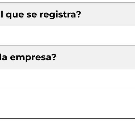
l que se registra?
 la empresa?