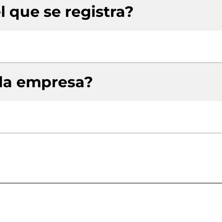
l que se registra?
 la empresa?