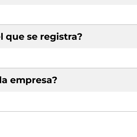
l que se registra?
 la empresa?