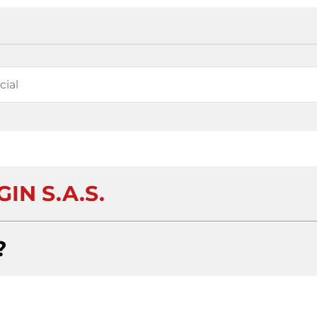
IN S.A.S.
?