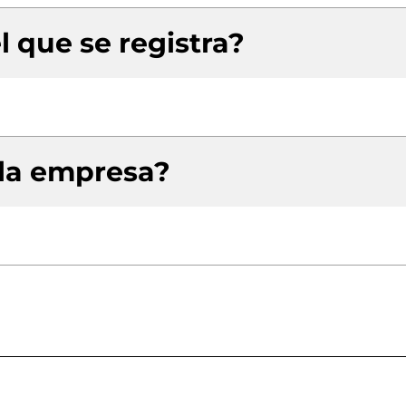
l que se registra?
 la empresa?