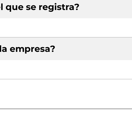
l que se registra?
 la empresa?