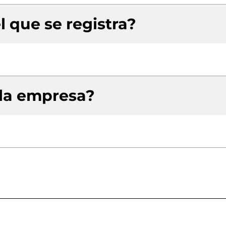
l que se registra?
 la empresa?