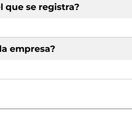
l que se registra?
 la empresa?