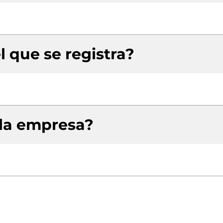
l que se registra?
 la empresa?