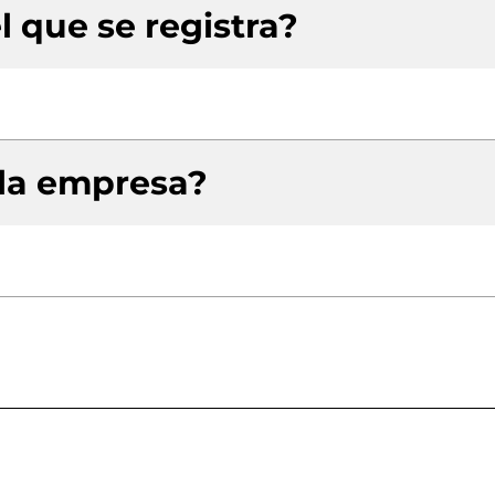
l que se registra?
 la empresa?