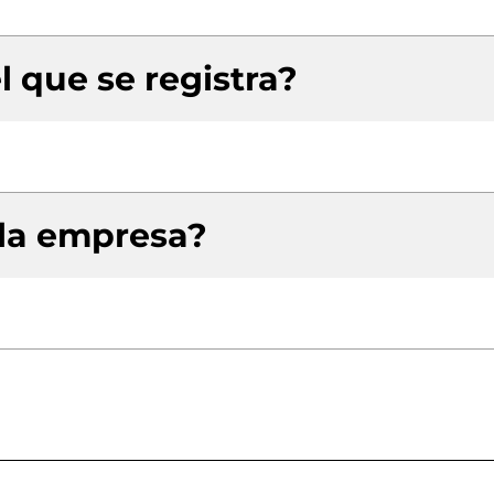
l que se registra?
 la empresa?