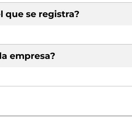
l que se registra?
 la empresa?