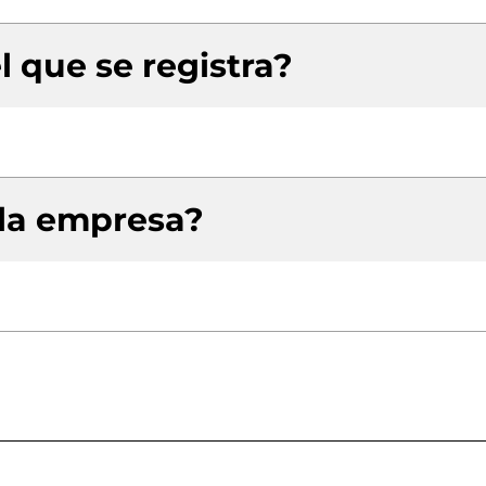
l que se registra?
 la empresa?