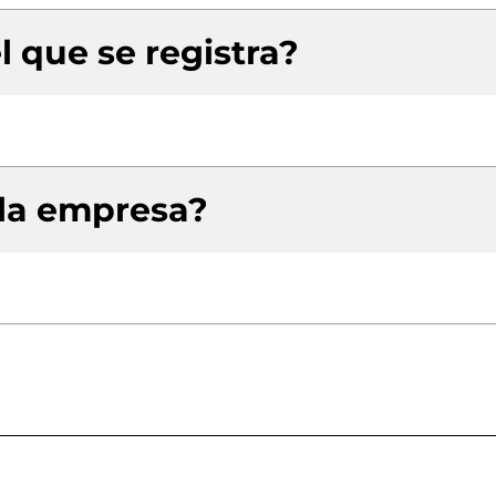
l que se registra?
 la empresa?