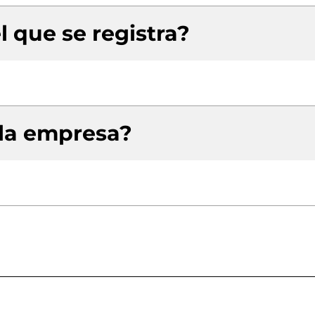
l que se registra?
 la empresa?