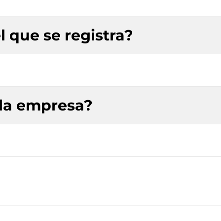
l que se registra?
 la empresa?