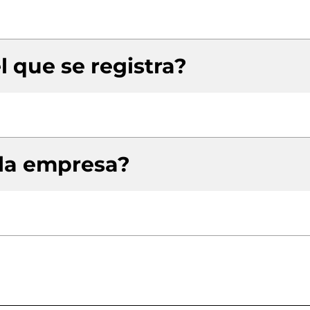
l que se registra?
 la empresa?