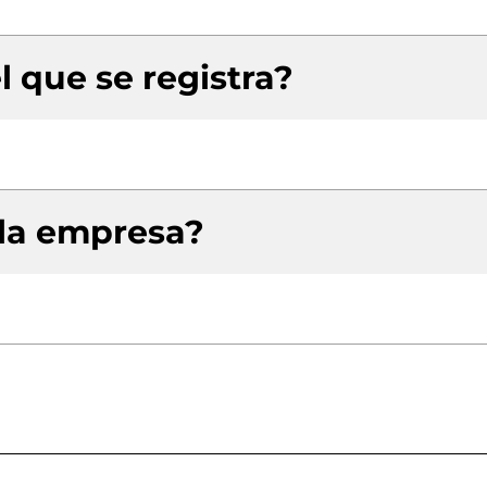
l que se registra?
 la empresa?