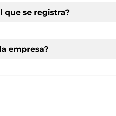
l que se registra?
 la empresa?