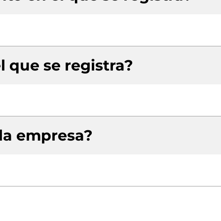
l que se registra?
 la empresa?