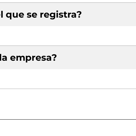
l que se registra?
 la empresa?