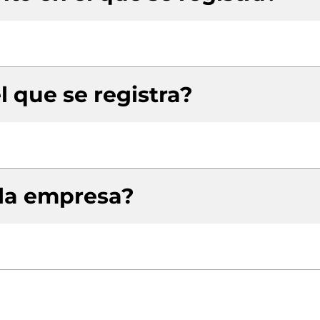
l que se registra?
 la empresa?