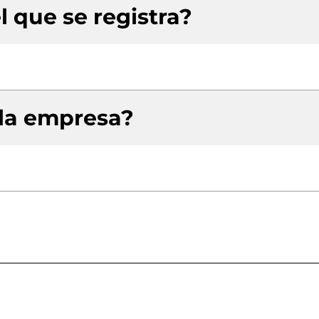
l que se registra?
 la empresa?