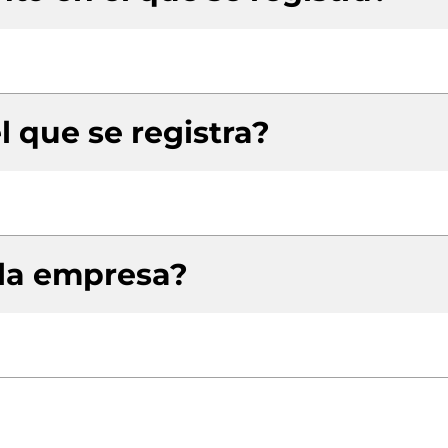
l que se registra?
 la empresa?