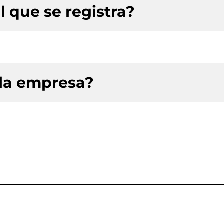
l que se registra?
 la empresa?