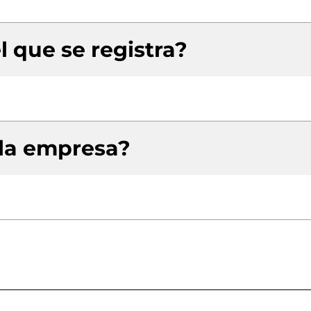
l que se registra?
 la empresa?