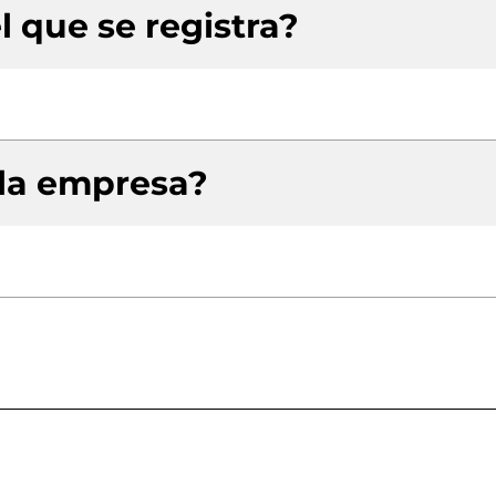
l que se registra?
 la empresa?