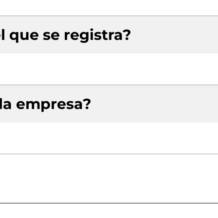
l que se registra?
 la empresa?