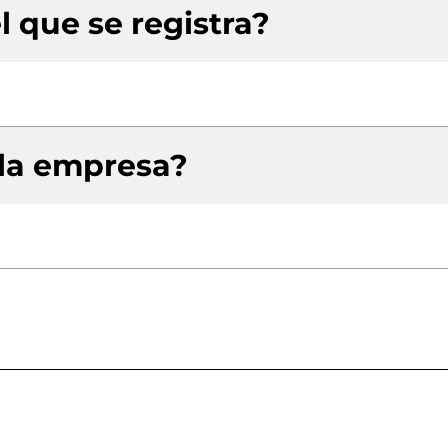
l que se registra?
 la empresa?