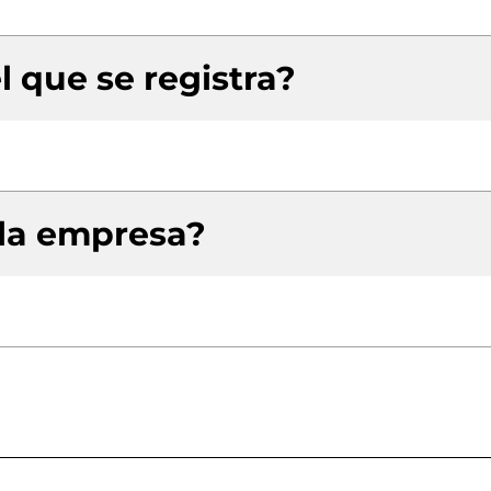
l que se registra?
 la empresa?