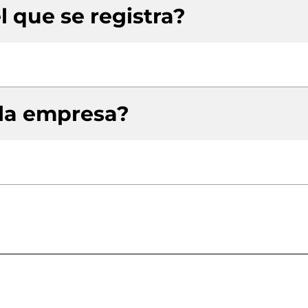
l que se registra?
 la empresa?