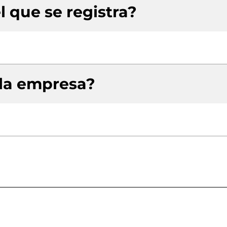
l que se registra?
 la empresa?