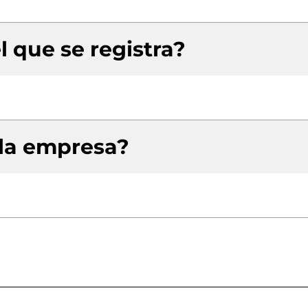
l que se registra?
 la empresa?