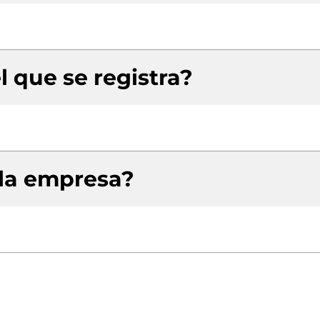
l que se registra?
 la empresa?