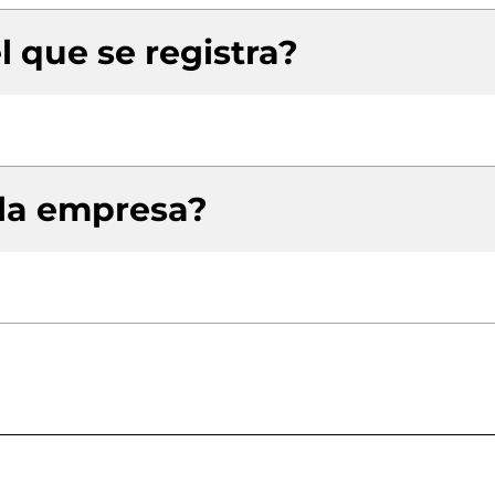
l que se registra?
 la empresa?