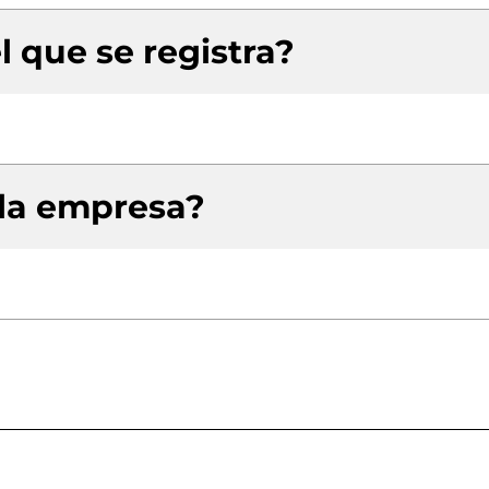
l que se registra?
 la empresa?