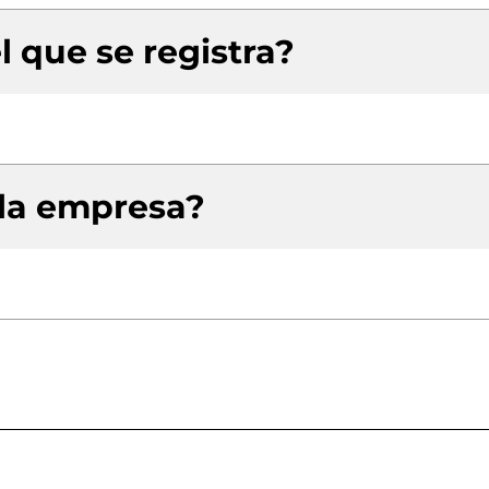
l que se registra?
 la empresa?