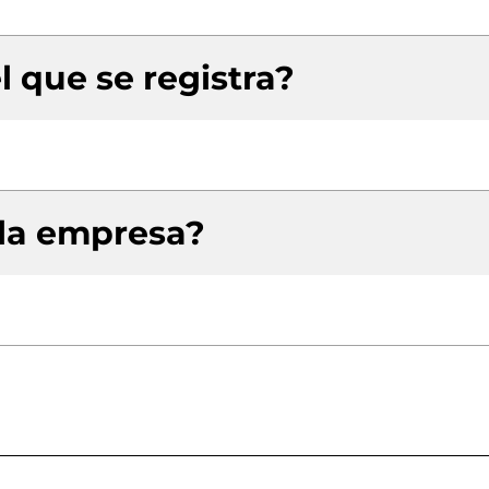
l que se registra?
 la empresa?