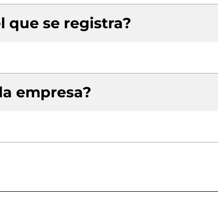
l que se registra?
 la empresa?