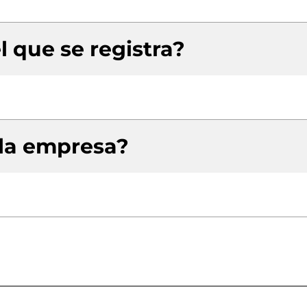
l que se registra?
 la empresa?