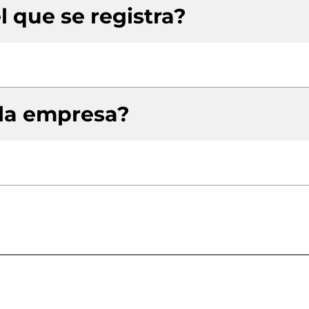
l que se registra?
 la empresa?