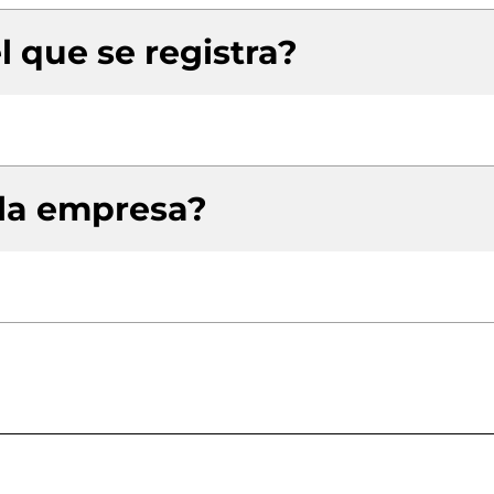
l que se registra?
 la empresa?