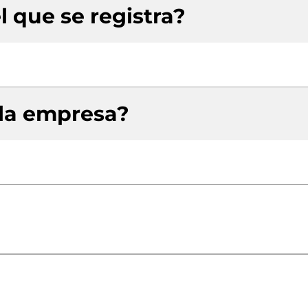
l que se registra?
 la empresa?