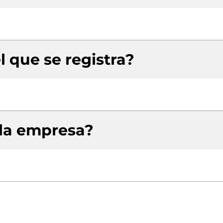
l que se registra?
 la empresa?