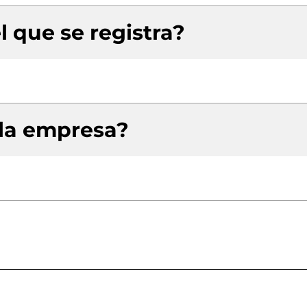
l que se registra?
 la empresa?