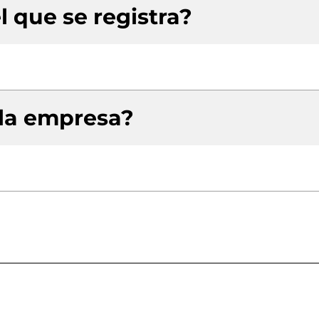
l que se registra?
 la empresa?