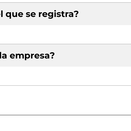
l que se registra?
 la empresa?