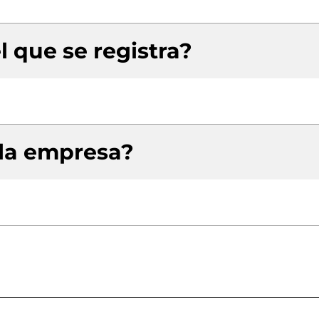
l que se registra?
 la empresa?