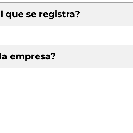
l que se registra?
 la empresa?